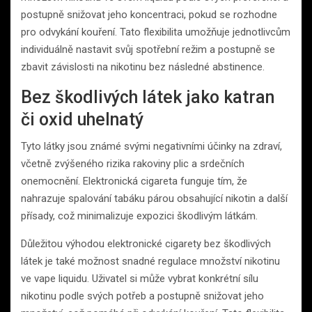
postupně snižovat jeho koncentraci, pokud se rozhodne
pro odvykání kouření. Tato flexibilita umožňuje jednotlivcům
individuálně nastavit svůj spotřební režim a postupně se
zbavit závislosti na nikotinu bez následné abstinence.
Bez škodlivých látek jako katran
či oxid uhelnatý
Tyto látky jsou známé svými negativními účinky na zdraví,
včetně zvýšeného rizika rakoviny plic a srdečních
onemocnění. Elektronická cigareta funguje tím, že
nahrazuje spalování tabáku párou obsahující nikotin a další
přísady, což minimalizuje expozici škodlivým látkám.
Důležitou výhodou elektronické cigarety bez škodlivých
látek je také možnost snadné regulace množství nikotinu
ve vape liquidu. Uživatel si může vybrat konkrétní sílu
nikotinu podle svých potřeb a postupně snižovat jeho