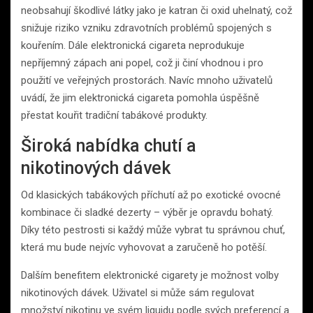
neobsahují škodlivé látky jako je katran či oxid uhelnatý, což
snižuje riziko vzniku zdravotních problémů spojených s
kouřením. Dále elektronická cigareta neprodukuje
nepříjemný zápach ani popel, což ji činí vhodnou i pro
použití ve veřejných prostorách. Navíc mnoho uživatelů
uvádí, že jim elektronická cigareta pomohla úspěšně
přestat kouřit tradiční tabákové produkty.
Široká nabídka chutí a
nikotinových dávek
Od klasických tabákových příchutí až po exotické ovocné
kombinace či sladké dezerty – výběr je opravdu bohatý.
Díky této pestrosti si každý může vybrat tu správnou chuť,
která mu bude nejvíc vyhovovat a zaručeně ho potěší.
Dalším benefitem elektronické cigarety je možnost volby
nikotinových dávek. Uživatel si může sám regulovat
množství nikotinu ve svém liquidu podle svých preferencí a