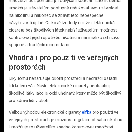
množství, což pomáhá při odvykání kouření. Tato flexibilita
umožňuje uživatelům postupně redukovat svou závislost
na nikotinu a nakonec se zbavit této nebezpečné
návykovosti úplně. Celkově lze tedy říci, že elektronická
cigareta bez škodlivých látek nabízí uživatelům možnost
kontrolovat jejich spotřebu nikotinu a minimalizovat riziko
spojené s tradičními cigaretami.
Vhodná i pro použití ve veřejných
prostorách
Díky tomu nenarušuje okolní prostředí a nedráždí ostatní
lidi kolem vás. Navíc elektronické cigarety neobsahují
škodlivé látky jako je oxid uhelnatý, který může být škodlivý
pro zdraví lidí v okolí.
Velkou výhodou elektronické cigarety
elfka
pro použití ve
veřejných prostorách je možnost regulace obsahu nikotinu.
Umožňuje to uživatelům snadno kontrolovat množství