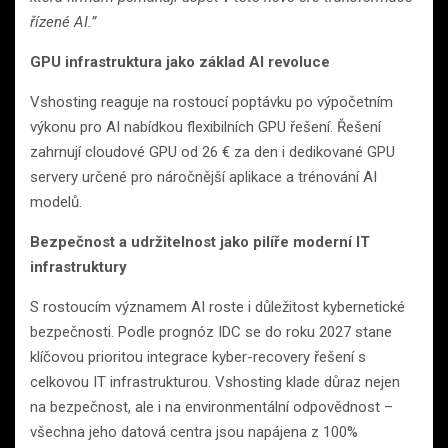
řízené AI.”
GPU infrastruktura jako základ AI revoluce
Vshosting reaguje na rostoucí poptávku po výpočetním
výkonu pro AI nabídkou flexibilních GPU řešení. Řešení
zahrnují cloudové GPU od 26 € za den i dedikované GPU
servery určené pro náročnější aplikace a trénování AI
modelů.
Bezpečnost a udržitelnost jako pilíře moderní IT
infrastruktury
S rostoucím významem AI roste i důležitost kybernetické
bezpečnosti. Podle prognóz IDC se do roku 2027 stane
klíčovou prioritou integrace kyber-recovery řešení s
celkovou IT infrastrukturou. Vshosting klade důraz nejen
na bezpečnost, ale i na environmentální odpovědnost –
všechna jeho datová centra jsou napájena z 100%