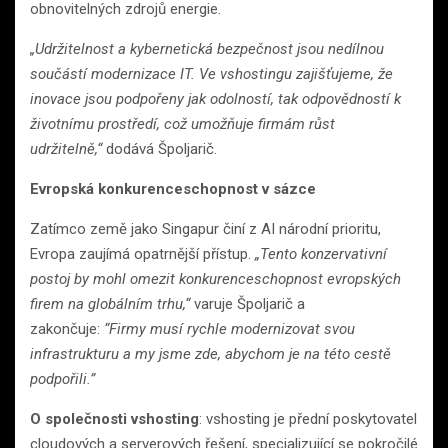
obnovitelných zdrojů energie.
„Udržitelnost a kybernetická bezpečnost jsou nedílnou
součástí modernizace IT. Ve vshostingu zajišťujeme, že
inovace jsou podpořeny jak odolností, tak odpovědností k
životnímu prostředí, což umožňuje firmám růst
udržitelně,“
dodává Špoljarič.
Evropská konkurenceschopnost v sázce
Zatímco země jako Singapur činí z AI národní prioritu,
Evropa zaujímá opatrnější přístup.
„Tento konzervativní
postoj by mohl omezit konkurenceschopnost evropských
firem na globálním trhu,“
varuje Špoljarič a
zakončuje:
“Firmy musí rychle modernizovat svou
infrastrukturu a my jsme zde, abychom je na této cestě
podpořili.”
O společnosti vshosting
: vshosting je přední poskytovatel
cloudových a serverových řešení, specializující se pokročilé