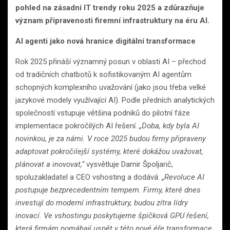
pohled na zásadní IT trendy roku 2025 a zdůrazňuje
význam připravenosti firemní infrastruktury na éru AI.
AI agenti jako nová hranice digitální transformace
Rok 2025 přináší významný posun v oblasti AI – přechod
od tradičních chatbotů k sofistikovaným AI agentům
schopných komplexního uvažování (jako jsou třeba velké
jazykové modely využívající AI). Podle předních analytických
společností vstupuje většina podniků do pilotní fáze
implementace pokročilých AI řešení.
„Doba, kdy byla AI
novinkou, je za námi. V roce 2025 budou firmy připraveny
adaptovat pokročilejší systémy, které dokážou uvažovat,
plánovat a inovovat,“
vysvětluje Damir Špoljarič,
spoluzakladatel a CEO vshosting a dodává:
„Revoluce AI
postupuje bezprecedentním tempem. Firmy, které dnes
investují do moderní infrastruktury, budou zítra lídry
inovací. Ve vshostingu poskytujeme špičková GPU řešení,
která firmám pomáhají uspět v této nové éře transformace