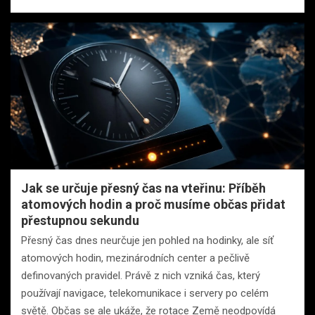
Jak se určuje přesný čas na vteřinu: Příběh
atomových hodin a proč musíme občas přidat
přestupnou sekundu
Přesný čas dnes neurčuje jen pohled na hodinky, ale síť
atomových hodin, mezinárodních center a pečlivě
definovaných pravidel. Právě z nich vzniká čas, který
používají navigace, telekomunikace i servery po celém
světě. Občas se ale ukáže, že rotace Země neodpovídá