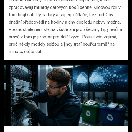
odhadů založených na zkušenosti k výpočtům, které
zpracovávají miliardy datových bodů denně. Klíčovou roli v
tom hrají satelity, radary a superpočítače, bez nichž by
dnešní předpovědi na hodiny a dny dopředu nebyly možné.
Přesnost ale není stejná všude ani pro všechny typy jevů, a
právě v tom je prostor pro další vývoj. Pokud vás zajímá,
proč někdy modely selžou a jindy trefí bouřku téměř na
minutu, čtěte dál.