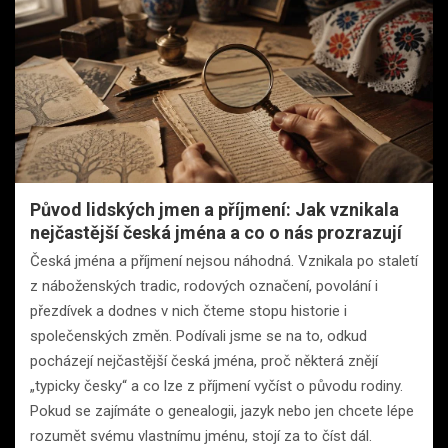
Původ lidských jmen a příjmení: Jak vznikala
nejčastější česká jména a co o nás prozrazují
Česká jména a příjmení nejsou náhodná. Vznikala po staletí
z náboženských tradic, rodových označení, povolání i
přezdívek a dodnes v nich čteme stopu historie i
společenských změn. Podívali jsme se na to, odkud
pocházejí nejčastější česká jména, proč některá znějí
„typicky česky“ a co lze z příjmení vyčíst o původu rodiny.
Pokud se zajímáte o genealogii, jazyk nebo jen chcete lépe
rozumět svému vlastnímu jménu, stojí za to číst dál.