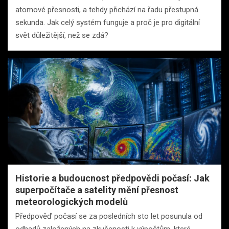
atomové přesnosti, a tehdy přichází na řadu přestupná
sekunda. Jak celý systém funguje a proč je pro digitální
svět důležitější, než se zdá?
Historie a budoucnost předpovědi počasí: Jak
superpočítače a satelity mění přesnost
meteorologických modelů
Předpověď počasí se za posledních sto let posunula od