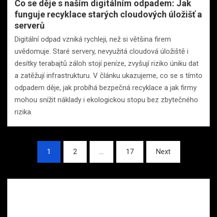
Co se děje s naším digitálním odpadem: Jak
funguje recyklace starých cloudových úložišť a
serverů
Digitální odpad vzniká rychleji, než si většina firem
uvědomuje. Staré servery, nevyužitá cloudová úložiště i
desítky terabajtů záloh stojí peníze, zvyšují riziko úniku dat
a zatěžují infrastrukturu. V článku ukazujeme, co se s tímto
odpadem děje, jak probíhá bezpečná recyklace a jak firmy
mohou snížit náklady i ekologickou stopu bez zbytečného
rizika.
Stránkování
1
2
…
17
Next
příspěvků