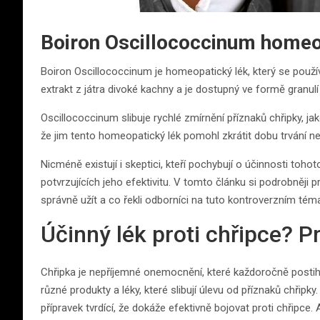
Boiron Oscillococcinum homeo
Boiron Oscillococcinum je homeopatický lék, který se použív
extrakt z játra divoké kachny a je dostupný ve formě granulí
Oscillococcinum slibuje rychlé zmírnění příznaků chřipky, jak
že jim tento homeopatický lék pomohl zkrátit dobu trvání ne
Nicméně existují i skeptici, kteří pochybují o účinnosti to
potvrzujících jeho efektivitu. V tomto článku si podrobněji
správně užít a co řekli odborníci na tuto kontroverzním tém
Účinný lék proti chřipce? 
Chřipka je nepříjemné onemocnění, které každoročně postihu
různé produkty a léky, které slibují úlevu od příznaků chřip
přípravek tvrdící, že dokáže efektivně bojovat proti chřipce