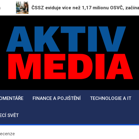
ČSSZ eviduje více než 1,17 milionu OSVČ, začínající podnik
AktivMedia.cz
Přesné zprávy, důvěryhodné zdroje
KOMENTÁŘE
FINANCE A POJIŠTĚNÍ
TECHNOLOGIE A IT
ECÍ SVĚT
Recenze