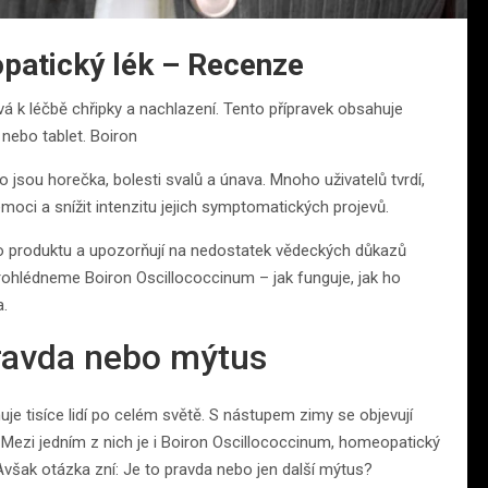
patický lék – Recenze
á k léčbě chřipky a nachlazení. Tento přípravek obsahuje
 nebo tablet. Boiron
o jsou horečka, bolesti svalů a únava. Mnoho uživatelů tvrdí,
moci a snížit intenzitu jejich symptomatických projevů.
hoto produktu a upozorňují na nedostatek vědeckých důkazů
 prohlédneme Boiron Oscillococcinum – jak funguje, jak ho
a.
Pravda nebo mýtus
je tisíce lidí po celém světě. S nástupem zimy se objevují
ky. Mezi jedním z nich je i Boiron Oscillococcinum, homeopatický
. Avšak otázka zní: Je to pravda nebo jen další mýtus?