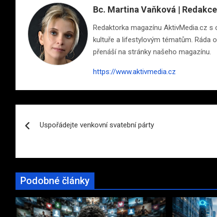
Bc. Martina Vaňková | Redakce
Redaktorka magazínu AktivMedia.cz s cit
kultuře a lifestylovým tématům. Ráda ob
přenáší na stránky našeho magazínu.
https://www.aktivmedia.cz
Navigace
Uspořádejte venkovní svatební párty
pro
příspěvek
Podobné články