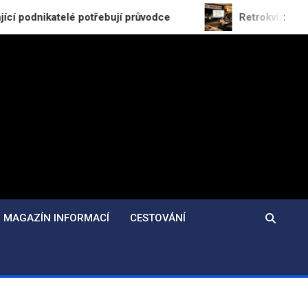
atelé potřebují průvodce
Retrokvíz odhaluje zapom
MAGAZÍN INFORMACÍ
CESTOVÁNÍ