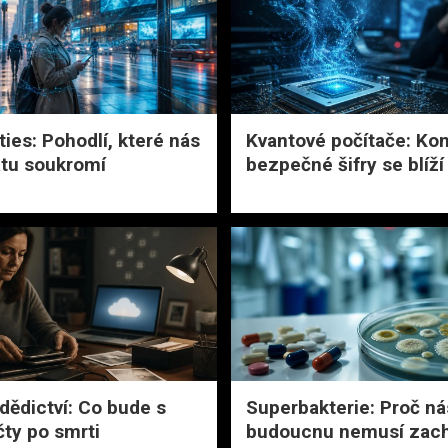
ties: Pohodlí, které nás
Kvantové počítače: Ko
rátu soukromí
bezpečné šifry se blíží
 dědictví: Co bude s
Superbakterie: Proč ná
čty po smrti
budoucnu nemusí zach