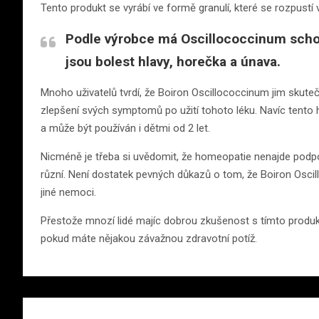
Tento produkt se vyrábí ve formě granulí, které se rozpustí 
Podle výrobce má Oscillococcinum scho
jsou bolest hlavy, horečka a únava.
Mnoho uživatelů tvrdí, že Boiron Oscillococcinum jim skutečn
zlepšení svých symptomů po užití tohoto léku. Navíc tent
a může být používán i dětmi od 2 let.
Nicméně je třeba si uvědomit, že homeopatie nenajde podpo
různí. Není dostatek pevných důkazů o tom, že Boiron Osci
jiné nemoci.
Přestože mnozí lidé majíc dobrou zkušenost s tímto produk
pokud máte nějakou závažnou zdravotní potíž.