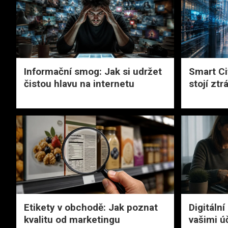
Informační smog: Jak si udržet
Smart Ci
čistou hlavu na internetu
stojí zt
Etikety v obchodě: Jak poznat
Digitální
kvalitu od marketingu
vašimi ú