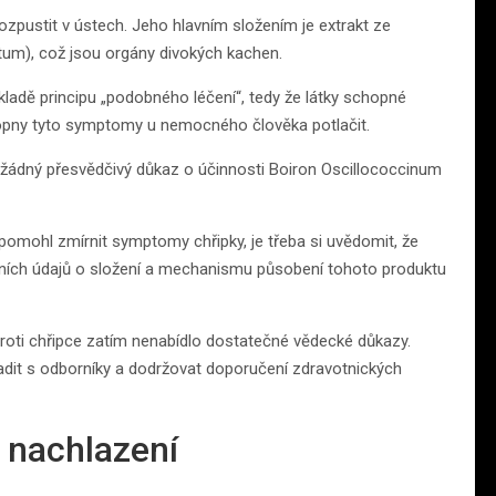
ozpustit v ústech. Jeho hlavním složením je extrakt ze
tum), což jsou orgány divokých kachen.
kladě principu „podobného léčení“, tedy že látky schopné
opny tyto symptomy u nemocného člověka potlačit.
y žádný přesvědčivý důkaz o účinnosti Boiron Oscillococcinum
k pomohl zmírnit symptomy chřipky, je třeba si uvědomit, že
étních údajů o složení a mechanismu působení tohoto produktu
 proti chřipce zatím nenabídlo dostatečné vědecké důkazy.
adit s odborníky a dodržovat doporučení zdravotnických
 nachlazení