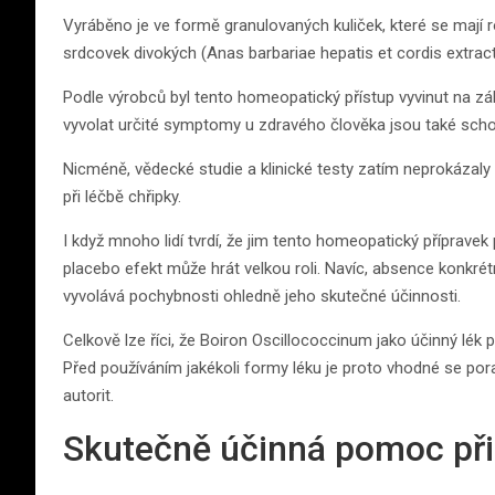
Vyráběno je ve formě granulovaných kuliček, které se mají r
srdcovek divokých (Anas barbariae hepatis et cordis extrac
Podle výrobců byl tento homeopatický přístup vyvinut na zá
vyvolat určité symptomy u zdravého člověka jsou také sch
Nicméně, vědecké studie a klinické testy zatím neprokázal
při léčbě chřipky.
I když mnoho lidí tvrdí, že jim tento homeopatický příprave
placebo efekt může hrát velkou roli. Navíc, absence konkr
vyvolává pochybnosti ohledně jeho skutečné účinnosti.
Celkově lze říci, že Boiron Oscillococcinum jako účinný lék
Před používáním jakékoli formy léku je proto vhodné se por
autorit.
Skutečně účinná pomoc při