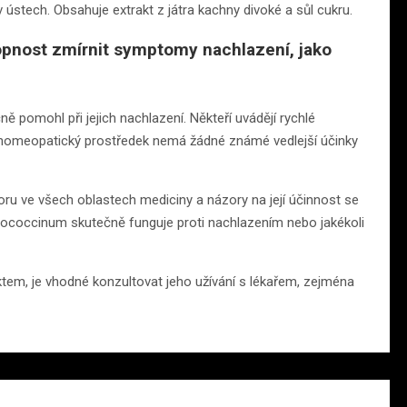
v ústech. Obsahuje extrakt z játra kachny divoké a sůl cukru.
pnost zmírnit symptomy nachlazení, jako
ě pomohl při jejich nachlazení. Někteří uvádějí rychlé
o homeopatický prostředek nemá žádné známé vedlejší účinky
ru ve všech oblastech mediciny a názory na její účinnost se
llococcinum skutečně funguje proti nachlazením nebo jakékoli
tem, je vhodné konzultovat jeho užívání s lékařem, zejména