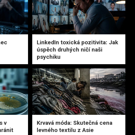
nec
LinkedIn toxická pozitivita: Jak
úspěch druhých ničí naši
psychiku
s v
Krvavá móda: Skutečná cena
ránit
levného textilu z Asie