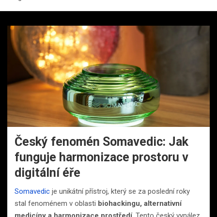
Český fenomén Somavedic: Jak
funguje harmonizace prostoru v
digitální éře
Somavedic
je unikátní přístroj, který se za poslední roky
stal fenoménem v oblasti
biohackingu, alternativní
medicíny a harmonizace prostředí
. Tento český vynález,