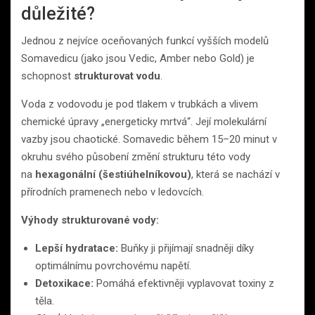
důležité?
Jednou z nejvíce oceňovaných funkcí vyšších modelů
Somavedicu (jako jsou Vedic, Amber nebo Gold) je
schopnost
strukturovat vodu
.
Voda z vodovodu je pod tlakem v trubkách a vlivem
chemické úpravy „energeticky mrtvá“. Její molekulární
vazby jsou chaotické. Somavedic během 15–20 minut v
okruhu svého působení změní strukturu této vody
na
hexagonální (šestiúhelníkovou)
, která se nachází v
přírodních pramenech nebo v ledovcích.
Výhody strukturované vody:
Lepší hydratace:
Buňky ji přijímají snadněji díky
optimálnímu povrchovému napětí.
Detoxikace:
Pomáhá efektivněji vyplavovat toxiny z
těla.