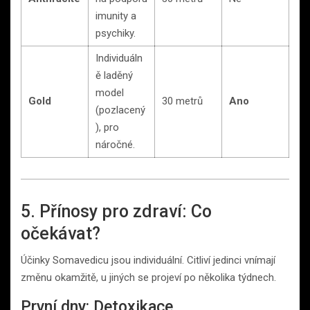
imunity a
psychiky.
Individuáln
ě laděný
model
Gold
30 metrů
Ano
(pozlacený
), pro
náročné.
5. Přínosy pro zdraví: Co
očekávat?
Účinky Somavedicu jsou individuální. Citliví jedinci vnímají
změnu okamžitě, u jiných se projeví po několika týdnech.
První dny: Detoxikace