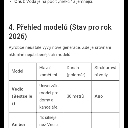
Chuť:
Voda je na pocit „měkčí“ a jemnější.
4. Přehled modelů (Stav pro rok
2026)
Výrobce neustále vyvíjí nové generace. Zde je srovnání
aktuálně nejoblíbenějších modelů:
Hlavní
Dosah
Strukturová
Model
zaměření
(poloměr)
ní vody
Univerzální
Vedic
model pro
(Bestselle
30 metrů
Ano
domy a
r)
kanceláře.
4x silnější
Amber
než Vedic,