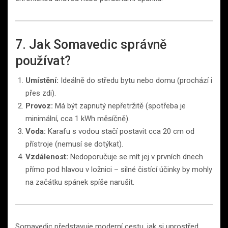
7. Jak Somavedic správně
používat?
Umístění:
Ideálně do středu bytu nebo domu (prochází i
přes zdi).
Provoz:
Má být zapnutý nepřetržitě (spotřeba je
minimální, cca 1 kWh měsíčně).
Voda:
Karafu s vodou stačí postavit cca 20 cm od
přístroje (nemusí se dotýkat).
Vzdálenost:
Nedoporučuje se mít jej v prvních dnech
přímo pod hlavou v ložnici – silné čistící účinky by mohly
na začátku spánek spíše narušit.
Somavedic představuje moderní cestu, jak si uprostřed