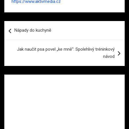
https://www.aktivmedia.cz
Navigace
Nápady do kuchyně
pro
příspěvek
Jak naučit psa povel „ke mně“: Spolehlivý tréninkový
návod