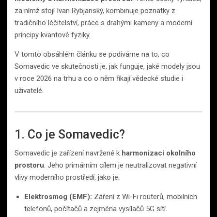
za nímž stojí Ivan Rybjanský, kombinuje poznatky z
tradičního léčitelství, práce s drahými kameny a moderní
principy kvantové fyziky.
V tomto obsáhlém článku se podíváme na to, co
Somavedic ve skutečnosti je, jak funguje, jaké modely jsou
v roce 2026 na trhu a co o něm říkají vědecké studie i
uživatelé.
1. Co je Somavedic?
Somavedic je zařízení navržené k
harmonizaci okolního
prostoru
. Jeho primárním cílem je neutralizovat negativní
vlivy moderního prostředí, jako je:
Elektrosmog (EMF):
Záření z Wi-Fi routerů, mobilních
telefonů, počítačů a zejména vysílačů 5G sítí.