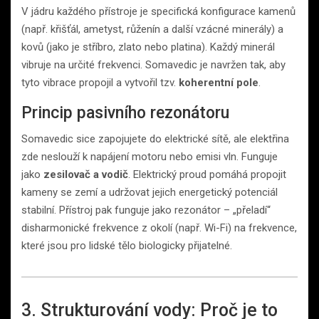
V jádru každého přístroje je specifická konfigurace kamenů
(např. křišťál, ametyst, růženín a další vzácné minerály) a
kovů (jako je stříbro, zlato nebo platina). Každý minerál
vibruje na určité frekvenci. Somavedic je navržen tak, aby
tyto vibrace propojil a vytvořil tzv.
koherentní pole
.
Princip pasivního rezonátoru
Somavedic sice zapojujete do elektrické sítě, ale elektřina
zde neslouží k napájení motoru nebo emisi vln. Funguje
jako
zesilovač a vodič
. Elektrický proud pomáhá propojit
kameny se zemí a udržovat jejich energetický potenciál
stabilní. Přístroj pak funguje jako rezonátor – „přeladí“
disharmonické frekvence z okolí (např. Wi-Fi) na frekvence,
které jsou pro lidské tělo biologicky přijatelné.
3. Strukturování vody: Proč je to