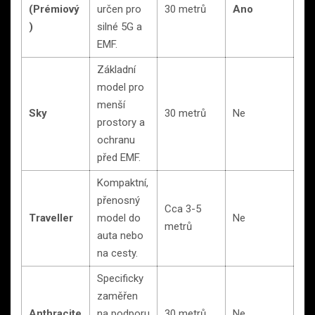
(Prémiový
určen pro
30 metrů
Ano
)
silné 5G a
EMF.
Základní
model pro
menší
Sky
30 metrů
Ne
prostory a
ochranu
před EMF.
Kompaktní,
přenosný
Cca 3-5
Traveller
model do
Ne
metrů
auta nebo
na cesty.
Specificky
zaměřen
Anthracite
na podporu
30 metrů
Ne