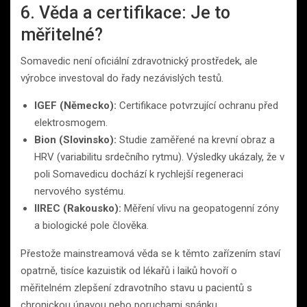
6. Věda a certifikace: Je to
měřitelné?
Somavedic není oficiální zdravotnický prostředek, ale
výrobce investoval do řady nezávislých testů.
IGEF (Německo):
Certifikace potvrzující ochranu před
elektrosmogem.
Bion (Slovinsko):
Studie zaměřené na krevní obraz a
HRV (variabilitu srdečního rytmu). Výsledky ukázaly, že v
poli Somavedicu dochází k rychlejší regeneraci
nervového systému.
IIREC (Rakousko):
Měření vlivu na geopatogenní zóny
a biologické pole člověka.
Přestože mainstreamová věda se k těmto zařízením staví
opatrně, tisíce kazuistik od lékařů i laiků hovoří o
měřitelném zlepšení zdravotního stavu u pacientů s
chronickou únavou nebo poruchami spánku.