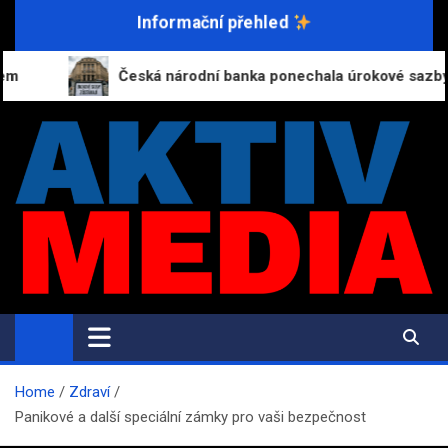
Skip
Informační přehled
to
content
Česká národní banka ponechala úrokové sazby na současn
AktivMedia.cz
Přesné zprávy, důvěryhodné zdroje
Home
Zdraví
Panikové a další speciální zámky pro vaši bezpečnost