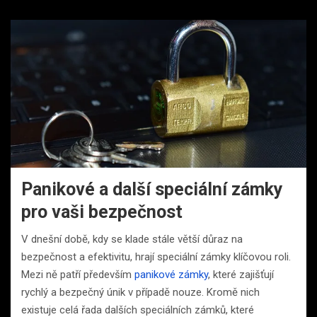
Panikové a další speciální zámky
pro vaši bezpečnost
V dnešní době, kdy se klade stále větší důraz na
bezpečnost a efektivitu, hrají speciální zámky klíčovou roli.
Mezi ně patří především
panikové zámky
, které zajišťují
rychlý a bezpečný únik v případě nouze. Kromě nich
existuje celá řada dalších speciálních zámků, které