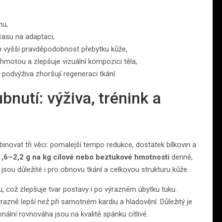
nu,
asu na adaptaci,
m vyšší pravděpodobnost přebytku kůže,
motou a zlepšuje vizuální kompozici těla,
á podvýživa zhoršují regeneraci tkání.
nutí: výživa, trénink a
novat tři věci: pomalejší tempo redukce, dostatek bílkovin a
1,6–2,2 g na kg cílové nebo beztukové hmotnosti
denně,
; jsou důležité i pro obnovu tkání a celkovou strukturu kůže.
 což zlepšuje tvar postavy i po výrazném úbytku tuku.
razně lepší než při samotném kardiu a hladovění. Důležitý je
ální rovnováha jsou na kvalitě spánku citlivé.