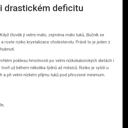
i drastickém deficitu
 Když člověk jí velmi málo, zejména málo tuků, žlučník se
 roste riziko krystalizace cholesterolu. Právě to je jeden z
hubnutí.
 rychlém poklesu hmotnosti po velmi nízkokalorických dietách i
tvoří už během několika týdnů až měsíců. Riziko je vyšší u
ch a při velmi nízkém příjmu tuků pod přirozené minimum.
le,