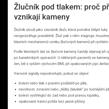
Žlučník pod tlakem: proč př
vznikají kameny
Žlučník slouží jako zásobník žluči, která pomáhá štěpit tuky.
nevyprázdňuje pravidelně. Žluč pak v něm stagnuje, houstne a
hlavních mechanismů vzniku žlučových kamenů při rychlém 
Podle klinických dat se žlučové kameny častěji objevují při
po bariatrických operacích. U některých pacientů se kameny 
žen, lidí s vyšším výchozím BMI, při opakovaných jojo dietá
Varovné signály nepodceňujte, pokud se objeví:
bolest nebo tlak v pravém podžebří po jídle,
nevolnost, zvracení nebo „těžký žaludek“ po tučnějším jíd
bolest vystřelující do zad nebo pod pravou lopatku,
opakované trávicí potíže bez jasné příčiny.