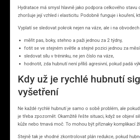
Hydratace má smysl hlavně jako podpora celkového stavu o
zhoršuje její vzhled i elasticitu. Podobně funguje i kouření, k
Vyplatí se sledovat pokrok nejen na váze, ale i na obvodech 
měřit pas, boky, stehno a paži jednou za 2 týdny,
fotit se ve stejném světle a stejné pozici jednou za měsí
sledovat sílu v tréninku, ne jen číslo na váze,
hodnotit, zda hubnutí není příliš agresivní, pokud padá vý
Kdy už je rychlé hubnutí si
vyšetření
Ne každé rychlé hubnutí je samo o sobě problém, ale pokud
je třeba zpozornět. Okamžitě řešte situaci, když se objeví si
kůže nebo tmavá moč. To mohou být příznaky komplikací žl
Stejně tak je vhodné zkontrolovat plán redukce, pokud hub