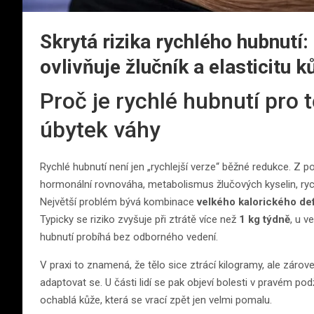
Skrytá rizika rychlého hubnutí
ovlivňuje žlučník a elasticitu k
Proč je rychlé hubnutí pro 
úbytek váhy
Rychlé hubnutí není jen „rychlejší verze“ běžné redukce. Z p
hormonální rovnováha, metabolismus žlučových kyselin, rych
Největší problém bývá kombinace
velkého kalorického def
Typicky se riziko zvyšuje při ztrátě více než
1 kg týdně
, u v
hubnutí probíhá bez odborného vedení.
V praxi to znamená, že tělo sice ztrácí kilogramy, ale záro
adaptovat se. U části lidí se pak objeví bolesti v pravém p
ochablá kůže, která se vrací zpět jen velmi pomalu.