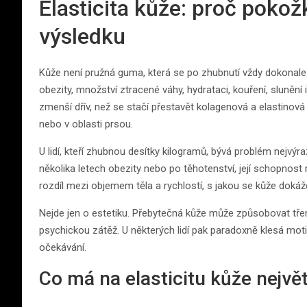
Elasticita kůže: proč pokož
výsledku
Kůže není pružná guma, která se po zhubnutí vždy dokonale s
obezity, množství ztracené váhy, hydrataci, kouření, slunění 
zmenší dřív, než se stačí přestavět kolagenová a elastinová
nebo v oblasti prsou.
U lidí, kteří zhubnou desítky kilogramů, bývá problém nejvý
několika letech obezity nebo po těhotenství, její schopnost 
rozdíl mezi objemem těla a rychlostí, s jakou se kůže dokáž
Nejde jen o estetiku. Přebytečná kůže může způsobovat tření
psychickou zátěž. U některých lidí pak paradoxně klesá mo
očekávání.
Co má na elasticitu kůže největš