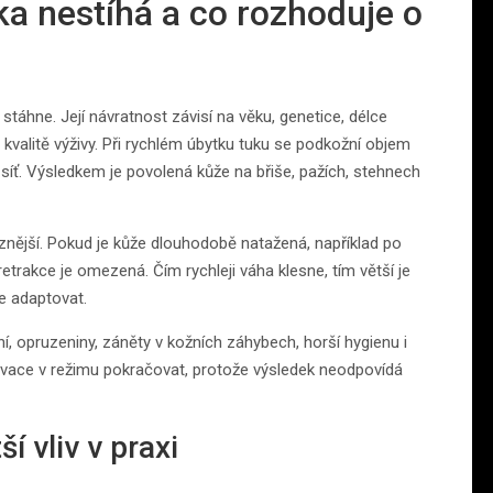
ka nestíhá a co rozhoduje o
táhne. Její návratnost závisí na věku, genetice, délce
i kvalitě výživy. Při rychlém úbytku tuku se podkožní objem
 síť. Výsledkem je povolená kůže na břiše, pažích, stehnech
raznější. Pokud je kůže dlouhodobě natažená, například po
retrakce je omezená. Čím rychleji váha klesne, tím větší je
e adaptovat.
, opruzeniny, záněty v kožních záhybech, horší hygienu i
tivace v režimu pokračovat, protože výsledek neodpovídá
í vliv v praxi