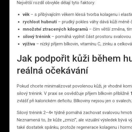
Největší rozdíl obvykle dělají tyto faktory:
věk
– s přibývajícím věkem klesá tvorba kolagenu i elasti
rychlost hubnutí
– prudký pokles váhy dává kůži méně č
množství ztracených kilogramů
– čím větší změna, tí
silový trénink
– pomáhá vyplnit část prostoru svalovou h
výživa
– nízký příjem bílkovin, vitamínu C, zinku a celkov
Jak podpořit kůži během hub
reálná očekávání
Pokud chcete minimalizovat povolenou kůži, je vhodné kombi
silový trénink. V praxi se osvědčuje příjem bílkovin přibližně
zvlášť při kalorickém deficitu. Bílkoviny nejsou jen o svalech
Silový trénink 2–4× týdně pomáhá zachovat svalovou hmotu,
Neznamená to, že kůže „zmizí“, ale vizuální výsledek bývá vý
také dostatek spánku, protože regenerace kolagenu i hormon