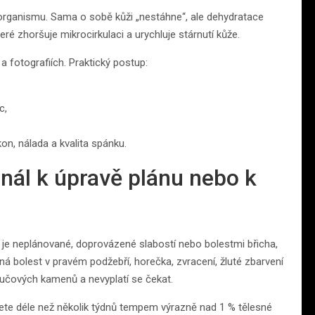
rganismu. Sama o sobě kůži „nestáhne“, ale dehydratace
teré zhoršuje mikrocirkulaci a urychluje stárnutí kůže.
a fotografiích. Praktický postup:
c,
kon, nálada a kvalita spánku.
gnál k úpravě plánu nebo k
 je neplánované, doprovázené slabostí nebo bolestmi břicha,
lná bolest v pravém podžebří, horečka, zvracení, žluté zbarvení
učových kamenů a nevyplatí se čekat.
nete déle než několik týdnů tempem výrazně nad 1 % tělesné