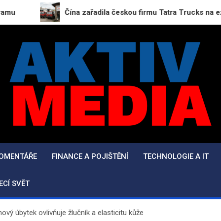
Čína zařadila českou firmu Tatra Trucks na exportní san
AktivMedia.cz
Přesné zprávy, důvěryhodné zdroje
KOMENTÁŘE
FINANCE A POJIŠTĚNÍ
TECHNOLOGIE A IT
ECÍ SVĚT
hový úbytek ovlivňuje žlučník a elasticitu kůže