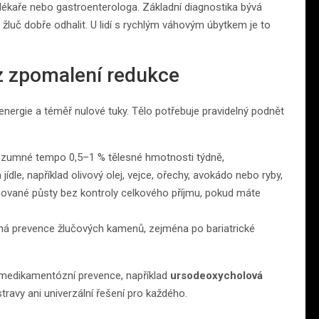
 lékaře nebo gastroenterologa. Základní diagnostika bývá
žluč dobře odhalit. U lidí s rychlým váhovým úbytkem je to
ez zpomalení redukce
energie a téměř nulové tuky. Tělo potřebuje pravidelný podnět
 rozumné tempo 0,5–1 % tělesné hmotnosti týdně,
ídle, například olivový olej, vejce, ořechy, avokádo nebo ryby,
ušované půsty bez kontroly celkového příjmu, pokud máte
odná prevence žlučových kamenů, zejména po bariatrické
 i medikamentózní prevence, například
ursodeoxycholová
stravy ani univerzální řešení pro každého.