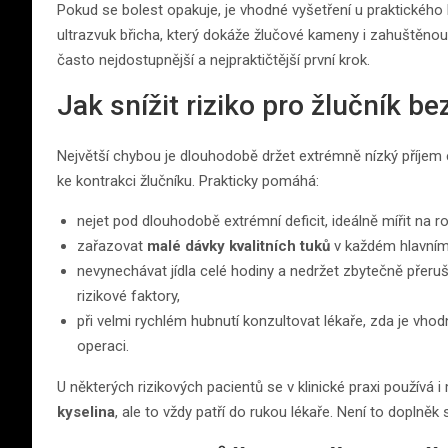
Pokud se bolest opakuje, je vhodné vyšetření u praktického
ultrazvuk břicha, který dokáže žlučové kameny i zahuštěnou 
často nejdostupnější a nejpraktičtější první krok.
Jak snížit riziko pro žlučník b
Největší chybou je dlouhodobě držet extrémně nízký příjem 
ke kontrakci žlučníku. Prakticky pomáhá:
nejet pod dlouhodobě extrémní deficit, ideálně mířit na
zařazovat
malé dávky kvalitních tuků
v každém hlavním j
nevynechávat jídla celé hodiny a nedržet zbytečně přer
rizikové faktory,
při velmi rychlém hubnutí konzultovat lékaře, zda je vh
operaci.
U některých rizikových pacientů se v klinické praxi používá
kyselina
, ale to vždy patří do rukou lékaře. Není to doplněk 