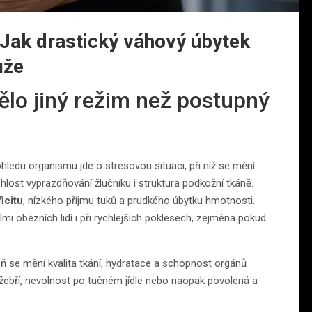
: Jak drastický váhový úbytek
ůže
tělo jiný režim než postupný
ohledu organismu jde o stresovou situaci, při níž se mění
lost vyprazdňování žlučníku i struktura podkožní tkáně.
icitu
, nízkého příjmu tuků a prudkého úbytku hmotnosti.
elmi obézních lidí i při rychlejších poklesech, zejména pokud
veň se mění kvalita tkání, hydratace a schopnost orgánů
odžebří, nevolnost po tučném jídle nebo naopak povolená a