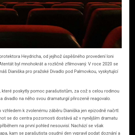
protektora Heydricha, od jejíhož úspěšného provedení loni
tentát byl mnohokrát a rozličně zfilmovaný. V roce 2020 se
máš Dianiška pro pražské Divadlo pod Palmovkou, vyskytující
y, které poskytly pomoc parašutistům, za což s celou rodinou
vé a divadlo na něho svou dramaturgií přirozeně reagovalo.
ého vzhledem k zvolenému záběru Dianiška jen epizodně načrtl.
erhot se do centra pozornosti dostává až v nynějším dramatu
 příběhem na první pohled nesouvisí. Nachází se však
apa, kam se parašutista osudný den vypravil podat doznání a