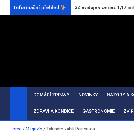
Skip
Informační přehled
eznam
ČSSZ eviduje více než 1,17 milionu OSVČ, za
to
content
DOMÁCÍ ZPRÁVY
NOVINKY
NÁZORY A 
ZDRAVÍ A KONDICE
GASTRONOMIE
ZVÍŘ
Home
Magazín
Tak nám zabili Reinharda.