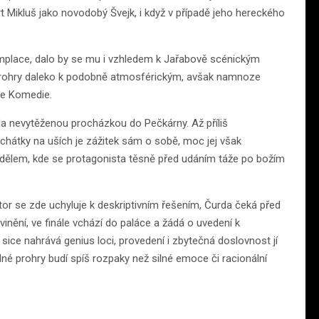
rt Mikluš jako novodobý Švejk, i když v případě jeho hereckého
emplace, dalo by se mu i vzhledem k Jařabově scénickým
prohry daleko k podobně atmosférickým, avšak namnoze
le Komedie.
la nevytěženou procházkou do Pečkárny. Až příliš
hátky na uších je zážitek sám o sobě, moc jej však
ndělem, kde se protagonista těsně před udáním táže po božím
r se zde uchyluje k deskriptivním řešením, Čurda čeká před
nění, ve finále vchází do paláce a žádá o uvedení k
sice nahrává genius loci, provedení i zbytečná doslovnost jí
dné prohry budí spíš rozpaky než silné emoce či racionální