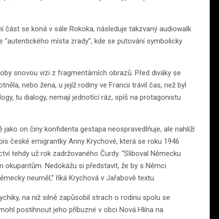
í část se koná v sále Rokoka, následuje takzvaný audiowalk
 “autentického místa zrady”, kde se putování symbolicky
 coby snovou vizi z fragmentárních obrazů. Před diváky se
něla, nebo žena, u jejíž rodiny ve Francii trávil čas, než byl
ogy, tu dialogy, nemají jednotící ráz, spíš na protagonistu
ě jako on činy konfidenta gestapa neospravedlňuje, ale nahlíží
pis české emigrantky Anny Krychové, která se roku 1946
ctví tehdy už rok zadržovaného Čurdy. “Sliboval Německu
im okupantům. Nedokážu si představit, že by s Němci
německy neuměl,” říká Krychová v Jařabově textu.
chiky, na niž silně zapůsobil strach o rodinu spolu se
 mohl postihnout jeho příbuzné v obci Nová Hlína na