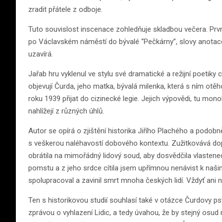
zradit přátele z odboje.
Tuto souvislost inscenace zohledňuje skladbou večera. Prvn
po Václavském náměstí do bývalé “Pečkárny”, slovy anotace
uzavírá.
Jařab hru vyklenul ve stylu své dramatické a režijní poetiky
objevují Čurda, jeho matka, bývalá milenka, která s ním otěhot
roku 1939 přijat do cizinecké legie. Jejich výpovědi, tu monol
nahlížejí z různých úhlů.
Autor se opírá o zjištění historika Jiřího Plachého a podobn
s veškerou naléhavostí dobového kontextu. Zužitkovává do
obrátila na mimořádný lidový soud, aby dosvědčila vlastene
pomstu a z jeho srdce cítila jsem upřímnou nenávist k naš
spolupracoval a zavinil smrt mnoha českých lidí. Vždyť ani 
Ten s historikovou studií souhlasí také v otázce Čurdovy psy
zprávou o vyhlazení Lidic, a tedy úvahou, že by stejný osud