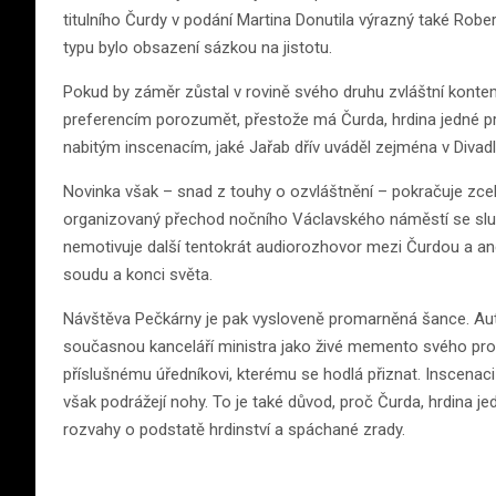
titulního Čurdy v podání Martina Donutila výrazný také Robe
typu bylo obsazení sázkou na jistotu.
Pokud by záměr zůstal v rovině svého druhu zvláštní kont
preferencím porozumět, přestože má Čurda, hrdina jedné 
nabitým inscenacím, jaké Jařab dřív uváděl zejména v Divad
Novinka však – snad z touhy o ozvláštnění – pokračuje zce
organizovaný přechod nočního Václavského náměstí se sluc
nemotivuje další tentokrát audiorozhovor mezi Čurdou a a
soudu a konci světa.
Návštěva Pečkárny je pak vysloveně promarněná šance. Auto
současnou kanceláří ministra jako živé memento svého provi
příslušnému úředníkovi, kterému se hodlá přiznat. Inscenaci 
však podrážejí nohy. To je také důvod, proč Čurda, hrdina je
rozvahy o podstatě hrdinství a spáchané zrady.