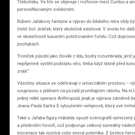
Třeboňsku. Ve hře se objevuje i rozhovor mezi Čurdou a a
personifikovaným svědomím.
Rubem Jařabovy fantazie a výprav do lidského nitra vždy býv
čistič bot Jiráček, který skutečně existoval. V úvodu ho dal
ve skutečnosti luxusním polstrovaném fotelu. Což doprovodí
pochybách.
Troníček působí jako člověk z lidu, bodrý rozumbrada, jenž je
nepříjemně vystihl podstatu věci, třeba když těsně před kon
zralá.”
Všechny situace se odehrávají v univerzálním prostoru – v
soupravou s plátnem na pozadí promítajícím oblohu. Na ní lz
jediný relikt operace Anthropoid, jinak je výprava záměrně b
Jeana-Paula Sartra S vyloučením veřejnosti, který své mrtv
Také u Jařaba figury málokdy opustí scénografií vymezený pr
a především hovoří, což podporuje celkový surreálný nádec
inscenace tak vyznívá coby snová polemika. Z šestice herců,