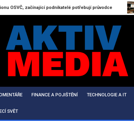
čínající podnikatelé potřebují průvodce
Retrokvíz
AktivMedia.cz
Přesné zprávy, důvěryhodné zdroje
KOMENTÁŘE
FINANCE A POJIŠTĚNÍ
TECHNOLOGIE A IT
ECÍ SVĚT