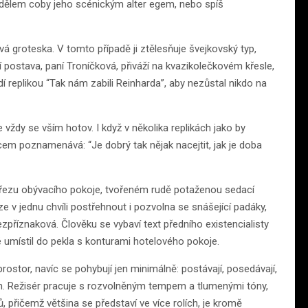
ndělem coby jeho scénickým alter egem, nebo spíš
á groteska. V tomto případě ji ztělesňuje švejkovský typ,
ší postava, paní Troníčková, přiváží na kvazikolečkovém křesle,
 replikou “Tak nám zabili Reinharda”, aby nezůstal nikdo na
 vždy se vším hotov. I když v několika replikách jako by
cem poznamenává: “Je dobrý tak nějak nacejtit, jak je doba
ýřezu obývacího pokoje, tvořeném rudě potaženou sedací
e v jednu chvíli postřehnout i pozvolna se snášející padáky,
ezpříznaková. Člověku se vybaví text předního existencialisty
é umístil do pekla s konturami hotelového pokoje.
ostor, navíc se pohybují jen minimálně: postávají, posedávají,
h. Režisér pracuje s rozvolněným tempem a tlumenými tóny,
 přičemž většina se představí ve více rolích, je kromě