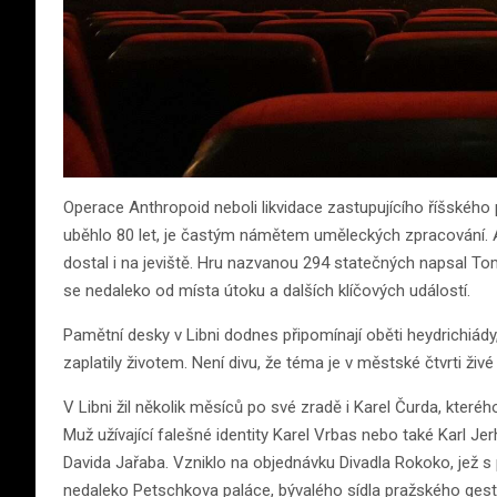
Operace Anthropoid neboli likvidace zastupujícího říšského 
uběhlo 80 let, je častým námětem uměleckých zpracování. A
dostal i na jeviště. Hru nazvanou 294 statečných napsal To
se nedaleko od místa útoku a dalších klíčových událostí.
Pamětní desky v Libni dodnes připomínají oběti heydrichiád
zaplatily životem. Není divu, že téma je v městské čtvrti ži
V Libni žil několik měsíců po své zradě i Karel Čurda, kter
Muž užívající falešné identity Karel Vrbas nebo také Karl J
Davida Jařaba. Vzniklo na objednávku Divadla Rokoko, jež s
nedaleko Petschkova paláce, bývalého sídla pražského gest