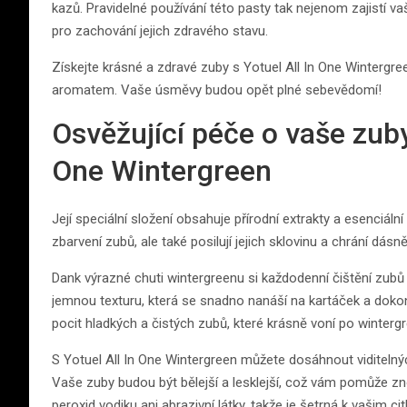
kazů. Pravidelné používání této pasty tak nejenom zajistí 
pro zachování jejich zdravého stavu.
Získejte krásné a zdravé zuby s Yotuel All In One Wintergr
aromatem. Vaše úsměvy budou opět plné sebevědomí!
Osvěžující péče o vaše zuby 
One Wintergreen
Její speciální složení obsahuje přírodní extrakty a esenciáln
zbarvení zubů, ale také posilují jejich sklovinu a chrání dásně
Dank výrazné chuti wintergreenu si každodenní čištění zubů
jemnou texturu, která se snadno nanáší na kartáček a dokon
pocit hladkých a čistých zubů, které krásně voní po winterg
S Yotuel All In One Wintergreen můžete dosáhnout viditelnýc
Vaše zuby budou být bělejší a lesklejší, což vám pomůže zn
peroxid vodiku ani abrazivní látky, takže je šetrná k vašim c