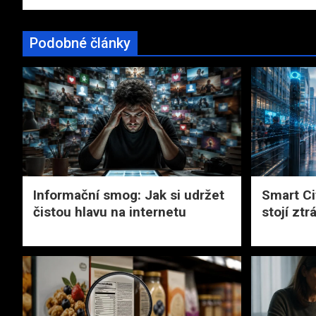
příspěvek
Podobné články
Informační smog: Jak si udržet
Smart Ci
čistou hlavu na internetu
stojí zt