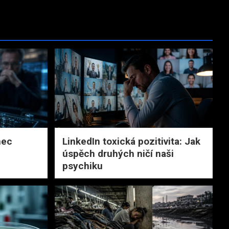
nec
LinkedIn toxická pozitivita: Jak
úspěch druhých ničí naši
psychiku