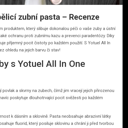
bělicí zubní pasta – Recenze
ním produktem, který slibuje dokonalou péči o vaše zuby a ústní
e také ochranu proti zubnímu kazu a prevenci paradentózy. Díky
 příjemný pocit čistoty po každém použití. S Yotuel All In
 ohledu na jejich barvu či stav!
by s Yotuel All In One
í povlak a skvrny na zubech, čímž jim vracejí jejich přirozenou
víc poskytuje dlouhotrvající pocit svěžesti po každém
rnost k dásním a sklovině. Pasta neobsahuje abrazivní látky
huje fluorid, který posiluje sklovinu a chrání ji před tvorbou