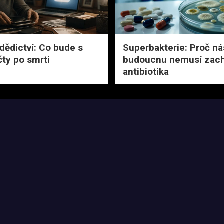
 dědictví: Co bude s
Superbakterie: Proč ná
čty po smrti
budoucnu nemusí zach
antibiotika