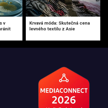
s v
Krvavá móda: Skutečná cena
ránit
levného textilu z Asie