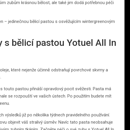
vašim zubům krásnou bělost, ale také jim dodá potřebnou péči
een – jedinečnou bělicí pastou s osvěžujícím wintergreenovým
s bělicí pastou Yotuel All In
í oleje, které nejenže účinně odstraňují povrchové skvrny a
.
 s touto pastou přináší opravdový pocit svěžesti. Pasta má
ale se rozpouští ve vašich ústech. Po použitím budete mít
reenu.
h výsledků již po několika týdnech pravidelného používání.
ovu objevit váš stralivý úsměv. Navíc tato pasta neobsahuje
itlivým zubním tkáním. Začněte péči o své zuby s Yotuel All In