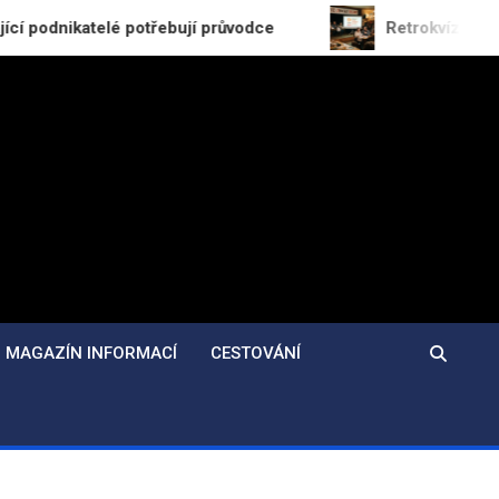
atelé potřebují průvodce
Retrokvíz odhaluje zapo
MAGAZÍN INFORMACÍ
CESTOVÁNÍ