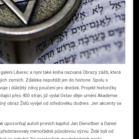
galerii Liberec a nyní také kniha nazvaná Obrazy zášti, která
ých zemích. Zdaleka nepohlíží jen do historie. Spolu s
e i důležitý zdroj poučení pro dnešek. Projekt historičky
tající přes 400 stran, již vydal Ústav dějin umění Akademie
šný obraz Židů vyvíjel od středověku dodnes. Jen akcenty se
ak upozorňují autoři prvních kapitol Jan Dienstbier a Daniel
 představovaly mimořádně působivou výzvu. Židé byli od