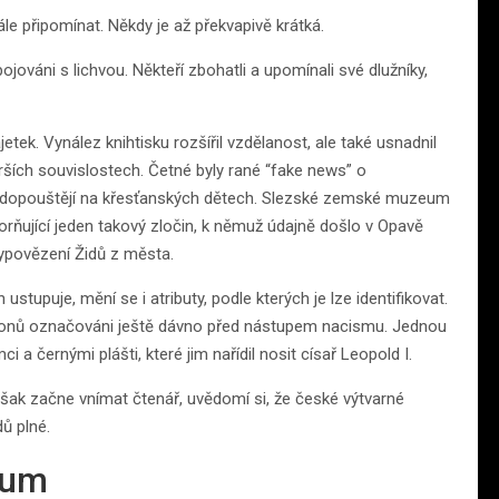
le připomínat. Někdy je až překvapivě krátká.
ováni s lichvou. Někteří zbohatli a upomínali své dlužníky,
tek. Vynález knihtisku rozšířil vzdělanost, ale také usnadnil
orších souvislostech. Četné byly rané “fake news” o
idé dopouštějí na křesťanských dětech. Slezské zemské muzeum
zorňující jeden takový zločin, k němuž údajně došlo v Opavě
vypovězení Židů z města.
stupuje, mění se i atributy, podle kterých je lze identifikovat.
zákonů označováni ještě dávno před nástupem nacismu. Jednou
i a černými plášti, které jim nařídil nosit císař Leopold I.
 však začne vnímat čtenář, uvědomí si, že české výtvarné
ů plné.
kum