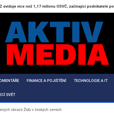
než 1,17 milionu OSVČ, začínající podnikatelé potřebují průvod
AktivMedia.cz
Přesné zprávy, důvěryhodné zdroje
KOMENTÁŘE
FINANCE A POJIŠTĚNÍ
TECHNOLOGIE A IT
ECÍ SVĚT
ivených obrazů Židů v českých zemích