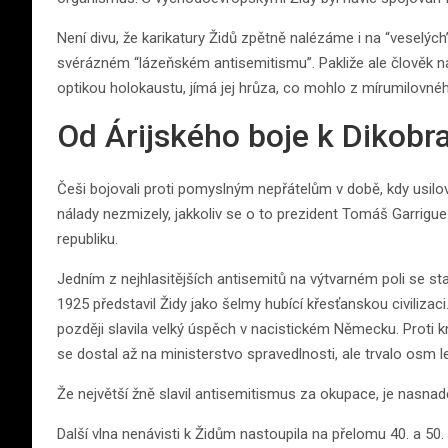
Není divu, že karikatury Židů zpětně nalézáme i na “veselýc
svérázném “lázeňském antisemitismu”. Pakliže ale člověk n
optikou holokaustu, jímá jej hrůza, co mohlo z mírumilovnéh
Od Árijského boje k Dikobr
Češi bojovali proti pomyslným nepřátelům v době, kdy usilov
nálady nezmizely, jakkoliv se o to prezident Tomáš Garrigu
republiku.
Jedním z nejhlasitějších antisemitů na výtvarném poli se stal
1925 představil Židy jako šelmy hubící křesťanskou civilizaci
později slavila velký úspěch v nacistickém Německu. Proti 
se dostal až na ministerstvo spravedlnosti, ale trvalo osm l
Že největší žně slavil antisemitismus za okupace, je nasnad
Další vlna nenávisti k Židům nastoupila na přelomu 40. a 50