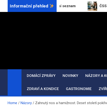
Skip
Informační přehled
cks na exportní sankční seznam
ČSSZ eviduje více 
to
content
DOMÁCÍ ZPRÁVY
NOVINKY
NÁZORY A 
ZDRAVÍ A KONDICE
GASTRONOMIE
ZVÍŘ
Home
Názory
Zahnutý nos a hamižnost. Deset století pokř