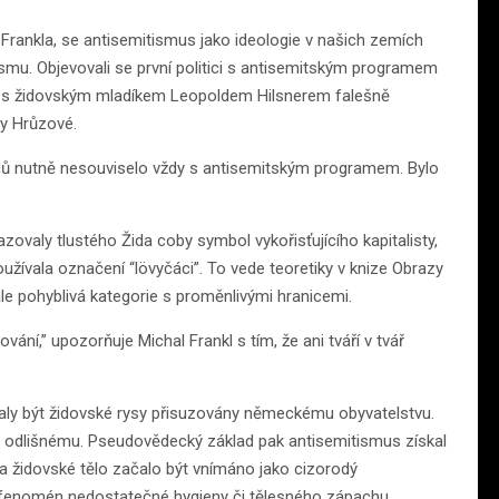
 Frankla, se antisemitismus jako ideologie v našich zemích
alismu. Objevovali se první politici s antisemitským programem
es s židovským mladíkem Leopoldem Hilsnerem falešně
ky Hrůzové.
idů nutně nesouviselo vždy s antisemitským programem. Bylo
razovaly tlustého Žida coby symbol vykořisťujícího kapitalisty,
žívala označení “lövyčáci”. To vede teoretiky v knize Obrazy
le pohyblivá kategorie s proměnlivými hranicemi.
ní,” upozorňuje Michal Frankl s tím, že ani tváří v tvář
ly být židovské rysy přisuzovány německému obyvatelstvu.
mu odlišnému. Pseudovědecký základ pak antisemitismus získal
ií a židovské tělo začalo být vnímáno jako cizorodý
 fenomén nedostatečné hygieny či tělesného zápachu.