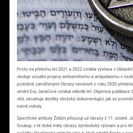
Proto na přelomu let 2021 a 2022 vznikla výstava v Oblastní 
sleduje vizuální projevy antisemitismu a antijudaismu v česk
podobně zaměřenými Obrazy nenávisti z roku 2020 představuj
umění Evy Janáčové vznikal několik let. Objemná publikace čí
věd, obsahuje desítky obrázků dokumentující, jak se posmě
mírně měnily.
Specifické atributy Židům přisuzují už obrazy z 11. století. J
Soukup, v té době měly obrazy symbolický význam a pro lid