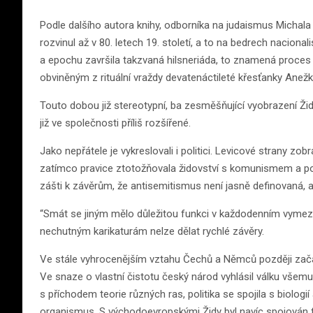
Podle dalšího autora knihy, odborníka na judaismus Michala
rozvinul až v 80. letech 19. století, a to na bedrech nacion
a epochu završila takzvaná hilsneriáda, to znamená proc
obviněným z rituální vraždy devatenáctileté křesťanky Anež
Touto dobou již stereotypní, ba zesměšňující vyobrazení Ž
již ve společnosti příliš rozšířené.
Jako nepřátele je vykreslovali i politici. Levicové strany zob
zatímco pravice ztotožňovala židovství s komunismem a pou
zášti k závěrům, že antisemitismus není jasně definovaná, a
“Smát se jiným mělo důležitou funkci v každodenním vymezová
nechutným karikaturám nelze dělat rychlé závěry.
Ve stále vyhrocenějším vztahu Čechů a Němců později zača
Ve snaze o vlastní čistotu český národ vyhlásil válku vše
s příchodem teorie různých ras, politika se spojila s biolog
organismus. S východoevropskými Židy byl navíc spojován