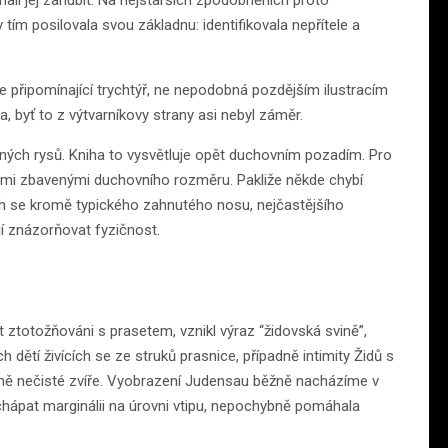
echali jej zahubit. Na nejstarších zpodobněních proto
tím posilovala svou základnu: identifikovala nepřítele a
ce připomínající trychtýř, ne nepodobná pozdějším ilustracím
, byť to z výtvarníkovy strany asi nebyl záměr.
šných rysů. Kniha to vysvětluje opět duchovním pozadím. Pro
i lidmi zbavenými duchovního rozměru. Pakliže někde chybí
ch se kromě typického zahnutého nosu, nejčastějšího
jí znázorňovat fyzičnost.
 ztotožňováni s prasetem, vznikl výraz “židovská svině”,
 dětí živících se ze struků prasnice, případně intimity Židů s
tuálně nečisté zvíře. Vyobrazení Judensau běžně nacházíme v
hápat marginálii na úrovni vtipu, nepochybně pomáhala