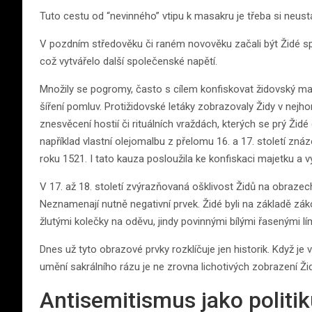
Tuto cestu od “nevinného” vtipu k masakru je třeba si neustá
V pozdním středověku či raném novověku začali být Židé spoj
což vytvářelo další společenské napětí.
Množily se pogromy, často s cílem konfiskovat židovský maje
šíření pomluv. Protižidovské letáky zobrazovaly Židy v nejh
znesvěcení hostií či rituálních vraždách, kterých se prý Ž
například vlastní olejomalbu z přelomu 16. a 17. století zná
roku 1521. I tato kauza posloužila ke konfiskaci majetku a 
V 17. až 18. století zvýrazňovaná ošklivost Židů na obrazech u
Neznamenají nutně negativní prvek. Židé byli na základě 
žlutými kolečky na oděvu, jindy povinnými bílými řasenými límc
Dnes už tyto obrazové prvky rozklíčuje jen historik. Když je
umění sakrálního rázu je ne zrovna lichotivých zobrazení Žid
Antisemitismus jako politi