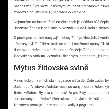
počátku křesťanství vnímáni jako ti, kteří odvrhli Krista a n
nacházíme Židy mezi Ježíšovými mučiteli. Křesťanská církev 
zobrazila ho jako vnější, nepřátelský element.
Nejstarším atributem Židů na obrazech je zvláštní bílá čepi
Jaromíra Zápala k sérii knih o Neználkovi od Nikolaje Nosova
S postupem staletí nabývají podoby Židů pokleslých, živoči
křesťany byli Židé lidmi, kteří se vzdali možnosti spásy čil
duchovno, zbývá pouze tělesnost. Obličeje Židů na obraze
židovského atributu, vyznačují šklebivými grimasami, jež ma
Mýtus židovské svině
V německých zemích šla imaginace ještě dál. Židé začali být
Judensau. V lidové představivosti se uchytil obraz židovských
tímto zvířetem. Bylo to o to horší, že pro Židy je prase ri
iluminovaných středověkých rukopisech. Jakkoliv můžeme c
formovat postoje, které nakonec vedly k pogromu.