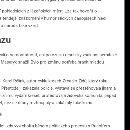
h” pohlednicích z lázeňských měst. Lze tak hovořit o
a tehdejší znázornění v humoristických časopisech hledí
o národa také vzejít.
azu
ali o samostatnost, ani po vzniku republiky však antisemitské
e Masaryk snažil. Bylo pro změnu potřeba bránit mladou
 Karel Rélink, autor cyklu kreseb Zrcadlo Židů, který roku
. Přestože ji zakázala policie, výstava se přestěhovala jinam a
knižnímu vydání kreseb protestovala židovská komunita, případ
et, než se úřady rozhoupaly a zakázaly také knihu.
ě.
. let, kdy vyvrcholila během politického procesu s Rudolfem