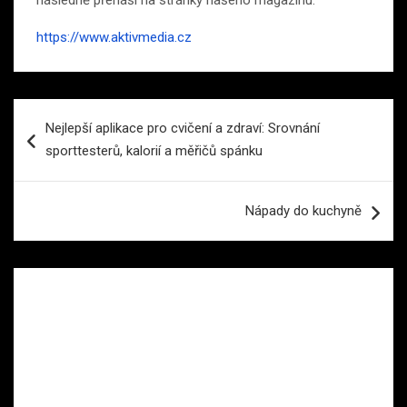
následně přenáší na stránky našeho magazínu.
https://www.aktivmedia.cz
Navigace
Nejlepší aplikace pro cvičení a zdraví: Srovnání
pro
sporttesterů, kalorií a měřičů spánku
příspěvek
Nápady do kuchyně