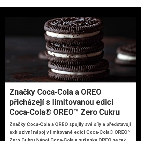
Značky Coca‑Cola a OREO
přicházejí s limitovanou edicí
Coca‑Cola® OREO™ Zero Cukru
Značky Coca‑Cola a OREO spojily své síly a představují
exkluzivní nápoj v limitované edici Coca‑Cola® OREO™
Zero Cukru.Nápoj Coca‑Cola a sušenky OREO se tak