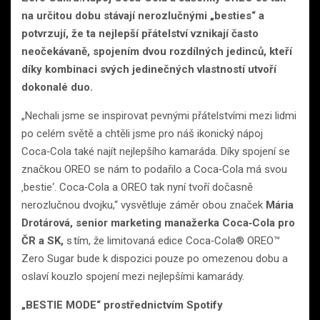
na určitou dobu stávají nerozlučnými „besties“ a
potvrzují, že ta nejlepší přátelství vznikají často
neočekávaně, spojením dvou rozdílných jedinců, kteří
díky kombinaci svých jedinečných vlastností utvoří
dokonalé duo.
„Nechali jsme se inspirovat pevnými přátelstvími mezi lidmi
po celém světě a chtěli jsme pro náš ikonický nápoj
Coca‑Cola také najít nejlepšího kamaráda. Díky spojení se
značkou OREO se nám to podařilo a Coca‑Cola má svou
‚bestie‘. Coca‑Cola a OREO tak nyní tvoří dočasně
nerozlučnou dvojku,“ vysvětluje záměr obou značek
Mária
Drotárová, senior marketing manažerka Coca‑Cola pro
ČR a SK,
s tím, že limitovaná edice Coca‑Cola® OREO™
Zero Sugar bude k dispozici pouze po omezenou dobu a
oslaví kouzlo spojení mezi nejlepšími kamarády.
„BESTIE MODE“ prostřednictvím Spotify