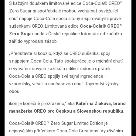
S každým douškem limitované edice Coca‑Cola® OREO™
Zero Sugar si spotřebitelé mohou vychutnat osvěžující
chuť nápoje Coca‑Cola spolu s tóny inspirovanými právě
sušenkami OREO. Limitovaná edice
Coca‑Cola® OREO™
Zero Sugar
bude v České republice k dostání od začátku
září do vyprodání zásob.
„Představte si kouzlo, když se OREO sušenka, spojí
s nápojem Coca‑Cola. Tato spolupráce je o míchání chutí,
o vytváření nových zážitků a sdílení radosti s přáteli.
Coca‑Cola a OREO spojily své tajné ingredience –
vzpomínky, veselí a nadčasovou chuť. Tajemství výroby
obou
ikon je konečně prozrazeno,“ říká
Kateřina Žiaková, brand
manažerka OREO pro Českou a Slovenskou republiku.
Coca‑Cola® OREO™ Zero Sugar Limited Edition je
nejnovějším přírůstkem Coca‑Cola Creations. Využíváním