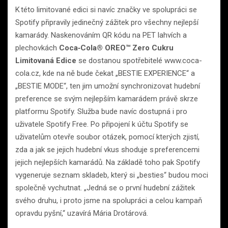
K této limitované edici si navíc značky ve spolupráci se
Spotify připravily jedinečný zážitek pro všechny nejlepší
kamarády. Naskenováním QR kódu na PET lahvích a
plechovkách
Coca‑Cola® OREO™ Zero Cukru
Limitovaná Edice
se dostanou spotřebitelé www.coca-
cola.cz, kde na ně bude čekat „BESTIE EXPERIENCE“ a
„BESTIE MODE“, ten jim umožní synchronizovat hudební
preference se svým nejlepším kamarádem právě skrze
platformu Spotify. Služba bude navíc dostupná i pro
uživatele Spotify Free. Po připojení k účtu Spotify se
uživatelům otevře soubor otázek, pomocí kterých zjistí,
zda a jak se jejich hudební vkus shoduje s preferencemi
jejich nejlepších kamarádů. Na základě toho pak Spotify
vygeneruje seznam skladeb, který si „besties“ budou moci
společně vychutnat. „Jedná se o první hudební zážitek
svého druhu, i proto jsme na spolupráci a celou kampaň
opravdu pyšní,“ uzavírá Mária Drotárová.