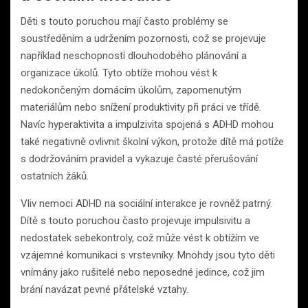
Děti s touto poruchou mají často problémy se
soustředěním a udržením pozornosti, což se projevuje
například neschopností dlouhodobého plánování a
organizace úkolů. Tyto obtíže mohou vést k
nedokončeným domácím úkolům, zapomenutým
materiálům nebo snížení produktivity při práci ve třídě.
Navíc hyperaktivita a impulzivita spojená s ADHD mohou
také negativně ovlivnit školní výkon, protože dítě má potíže
s dodržováním pravidel a vykazuje časté přerušování
ostatních žáků.
Vliv nemoci ADHD na sociální interakce je rovněž patrný.
Dítě s touto poruchou často projevuje impulsivitu a
nedostatek sebekontroly, což může vést k obtížím ve
vzájemné komunikaci s vrstevníky. Mnohdy jsou tyto děti
vnímány jako rušitelé nebo neposedné jedince, což jim
brání navázat pevné přátelské vztahy.