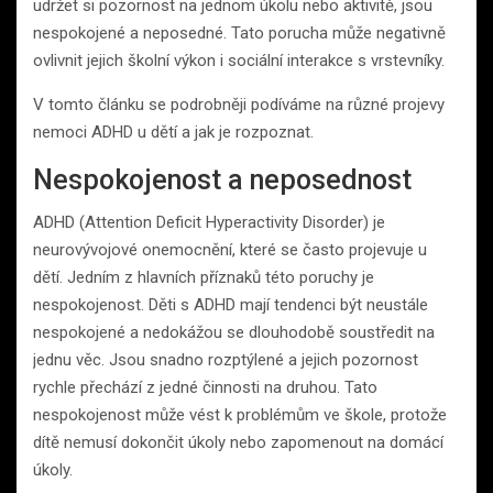
udržet si pozornost na jednom úkolu nebo aktivitě, jsou
nespokojené a neposedné. Tato porucha může negativně
ovlivnit jejich školní výkon i sociální interakce s vrstevníky.
V tomto článku se podrobněji podíváme na různé projevy
nemoci ADHD u dětí a jak je rozpoznat.
Nespokojenost a neposednost
ADHD (Attention Deficit Hyperactivity Disorder) je
neurovývojové onemocnění, které se často projevuje u
dětí. Jedním z hlavních příznaků této poruchy je
nespokojenost. Děti s ADHD mají tendenci být neustále
nespokojené a nedokážou se dlouhodobě soustředit na
jednu věc. Jsou snadno rozptýlené a jejich pozornost
rychle přechází z jedné činnosti na druhou. Tato
nespokojenost může vést k problémům ve škole, protože
dítě nemusí dokončit úkoly nebo zapomenout na domácí
úkoly.