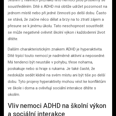
Jedním z hlavních příznaků této nemoci jsou problémy se
soustředěním. Dítě s ADHD má obtíže udržet pozornost na
jednom místě nebo při jedné činnosti po delší dobu. Často
se stává, že začne něco dělat a brzy na to ztratí zájem a
přesune se k jinému úkolu. Tato neschopnost soustředit
se může negativně ovlivnit školní výkon i každodenní život
dítěte.
Dalším charakteristickým znakem ADHD je hyperaktivita.
Dítě trpící touto nemocí je nadměrně aktivní a neposedné.
Má tendenci být neustále v pohybu, třese nohama,
poskakuje nebo si hraje s rukama. Je také časté, že
nedokáže sedět klidně na svém místu ani být tiše po delší
dobu. Tyto projevy hyperaktivity mohou vést ke konfliktům
ve škole i doma a ovlivňují sociální interakce dítěte s
okolím.
Vliv nemoci ADHD na školní výkon
a sociální interakce