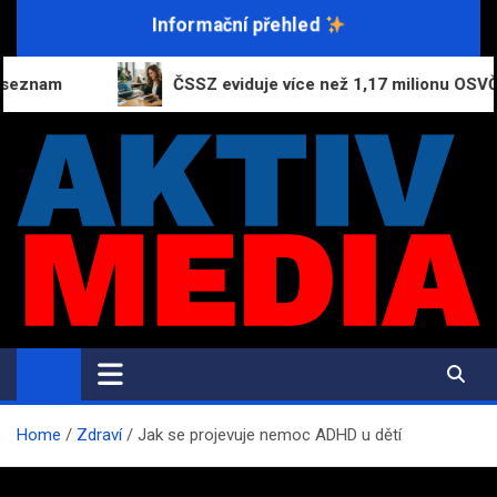
Skip
Informační přehled
to
content
ČSSZ eviduje více než 1,17 milionu OSVČ, začínající 
AktivMedia.cz
Přesné zprávy, důvěryhodné zdroje
Home
Zdraví
Jak se projevuje nemoc ADHD u dětí