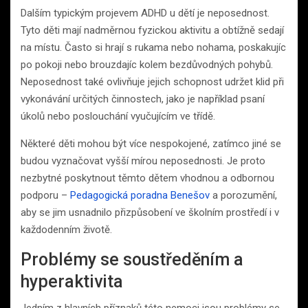
Dalším typickým projevem ADHD u dětí je neposednost.
Tyto děti mají nadměrnou fyzickou aktivitu a obtížně sedají
na místu. Často si hrají s rukama nebo nohama, poskakujíc
po pokoji nebo brouzdajíc kolem bezdůvodných pohybů.
Neposednost také ovlivňuje jejich schopnost udržet klid při
vykonávání určitých činnostech, jako je například psaní
úkolů nebo poslouchání vyučujícím ve třídě.
Některé děti mohou být více nespokojené, zatímco jiné se
budou vyznačovat vyšší mírou neposednosti. Je proto
nezbytné poskytnout těmto dětem vhodnou a odbornou
podporu –
Pedagogická poradna Benešov
a porozumění,
aby se jim usnadnilo přizpůsobení ve školním prostředí i v
každodenním životě.
Problémy se soustředěním a
hyperaktivita