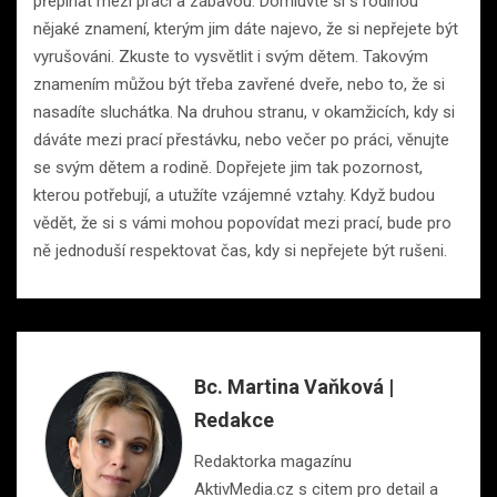
přepínat mezi prací a zábavou. Domluvte si s rodinou
nějaké znamení, kterým jim dáte najevo, že si nepřejete být
vyrušováni. Zkuste to vysvětlit i svým dětem. Takovým
znamením můžou být třeba zavřené dveře, nebo to, že si
nasadíte sluchátka. Na druhou stranu, v okamžicích, kdy si
dáváte mezi prací přestávku, nebo večer po práci, věnujte
se svým dětem a rodině. Dopřejete jim tak pozornost,
kterou potřebují, a utužíte vzájemné vztahy. Když budou
vědět, že si s vámi mohou popovídat mezi prací, bude pro
ně jednoduší respektovat čas, kdy si nepřejete být rušeni.
Bc. Martina Vaňková |
Redakce
Redaktorka magazínu
AktivMedia.cz s citem pro detail a