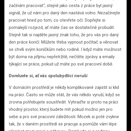
začínám pracovat“, stejně jako cesta z práce byl jasný
signál, že už nám pro daný den nastává volno. Nezačínejte
pracovat hned po tom, co otevřete oči. Dopřejte si
pomalejší rozjezd, ať máte čas se dostatečně probudit.
Stejně tak si najděte jasný znak toho, že pro vás pro daný
den práce končí. Můžete třeba vypnout počítač a věnovat
se chvíli svým koníčkům nebo rodině. I když máte možnost
být doma na příjmu nepřetržitě, nečtěte zprávy a emaily
týkající se práce, pokud už máte po své pracovní době.
Domluvte si, ať vás spolubydlící neruší
V domácím prostředí je někdy komplikované zajistit si klid
na práci. Často se může stát, že vás někdo vyruší, když se
zrovna potřebujete soustředit. Vyhraďte si proto na práci
vhodný prostor, který budete mít pokud možno jen pro
sebe a pro své pracovní záležitosti. Mozek si poté zvykne
tak, že v daném prostředí se pracuje a pomůže vám lépe