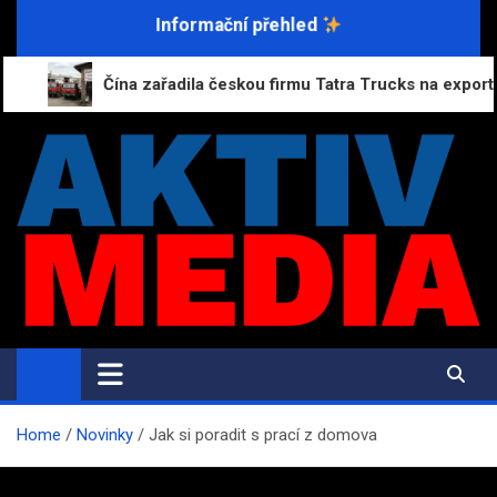
Skip
Informační přehled
to
content
Čína zařadila českou firmu Tatra Trucks na exportní sankční s
AktivMedia.cz
Přesné zprávy, důvěryhodné zdroje
Home
Novinky
Jak si poradit s prací z domova