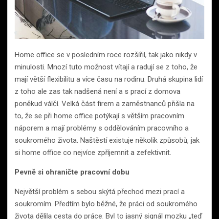
Home office se v posledním roce rozšířil, tak jako nikdy v
minulosti. Mnozí tuto možnost vítají a radují se z toho, že
mají větší flexibilitu a více času na rodinu. Druhá skupina lidí
z toho ale zas tak nadšená není a s prací z domova
poněkud válčí. Velká část firem a zaměstnanců přišla na
to, že se při home office potýkají s větším pracovním
náporem a mají problémy s oddělováním pracovního a
soukromého života. Naštěstí existuje několik způsobů, jak
si home office co nejvíce zpříjemnit a zefektivnit.
Pevně si ohraničte pracovní dobu
Největší problém s sebou skýtá přechod mezi prací a
soukromím. Předtím bylo běžné, že práci od soukromého
života dělila cesta do práce. Byl to jasný signál mozku „teď